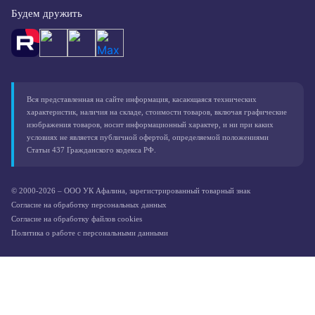
Будем дружить
Вся представленная на сайте информация, касающаяся технических
характеристик, наличия на складе, стоимости товаров, включая графические
изображения товаров, носит информационный характер, и ни при каких
условиях не является публичной офертой, определяемой положениями
Статьи 437 Гражданского кодекса РФ.
© 2000-2026 – ООО УК Афалина, зарегистрированный товарный знак
Согласие на обработку персональных данных
Согласие на обработку файлов cookies
Политика о работе с персональными данными