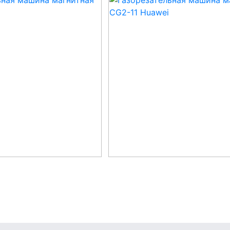
ПРОИЗВОДИТЕЛЬ
Напряжение, В
220
Тип реза
Резка труб
Max толщина резки, мм
50
Все характеристики