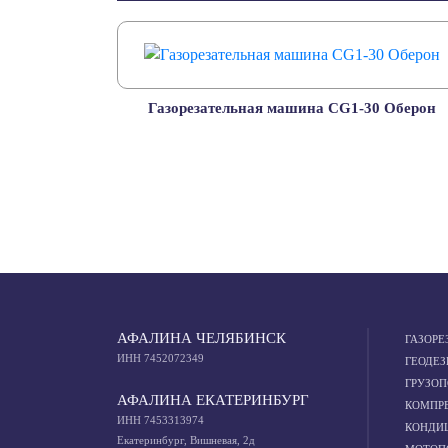
Газорезательная машина CG1-30 Оберон
АФАЛИНА ЧЕЛЯБИНСК
ГАЗОРЕ
ИНН 7452072349
ГЕОДЕЗ
ГРУЗО
АФАЛИНА ЕКАТЕРИНБУРГ
КОМПР
ИНН 7453313974
КОНДИ
Екатеринбург, Вишневая, 2д