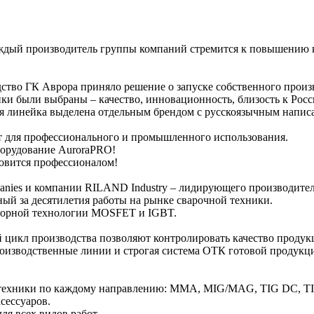
ждый производитель группы компаний стремится к повышению к
ство ГК Аврора приняло решение о запуске собственного произ
и были выбраны – качество, инновационность, близость к Рос
ная линейка выделена отдельным брендом с русскоязычным нап
т для профессионального и промышленного использования.
орудование AuroraPRO!
новится профессионалом!
nies и компании RILAND Industry – лидирующего производител
ный за десятилетия работы на рынке сварочной техники.
рторной технологии MOSFET и IGBT.
 цикл производства позволяют контролировать качество продукц
роизводственные линии и строгая система ОТК готовой продук
у техники по каждому направлению: MMA, MIG/MAG, TIG DC,
сессуаров.
ля всех видов работ.