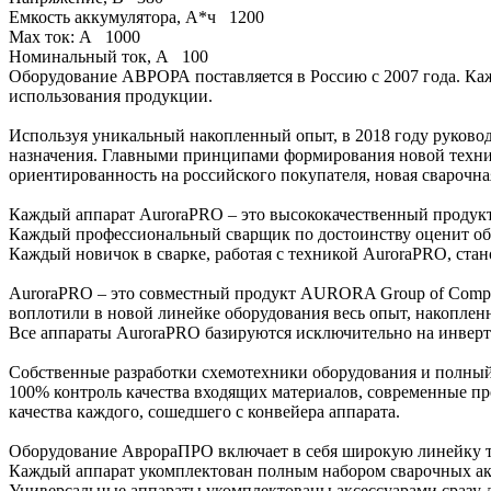
Емкость аккумулятора, А*ч
1200
Max ток: А
1000
Номинальный ток, А
100
Оборудование АВРОРА поставляется в Россию с 2007 года. Ка
использования продукции.
Используя уникальный накопленный опыт, в 2018 году руковод
назначения. Главными принципами формирования новой техник
ориентированность на российского покупателя, новая свароч
Каждый аппарат AuroraPRO – это высококачественный продук
Каждый профессиональный сварщик по достоинству оценит об
Каждый новичок в сварке, работая с техникой AuroraPRO, ста
AuroraPRO – это совместный продукт AURORA Group of Compa
воплотили в новой линейке оборудования весь опыт, накоплен
Все аппараты AuroraPRO базируются исключительно на инве
Собственные разработки схемотехники оборудования и полный
100% контроль качества входящих материалов, современные п
качества каждого, сошедшего с конвейера аппарата.
Оборудование АврораПРО включает в себя широкую линейк
Каждый аппарат укомплектован полным набором сварочных ак
Универсальные аппараты укомплектованы аксессуарами сразу д