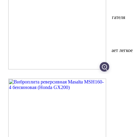
Большие вкладыши снижают вибрацию рукоятки
Надежные амортизаторы уменьшают вибрацию двигателя
Открытая подошва обеспечивает самоочищение
Расширенное основание плиты
Центрально расположенная перекладина обеспечивает легкое
поднятие из траншей
Защитная рама закрывает двигатель от случайных
повреждений
Специальный удобный переключатель дросселя
Мощность ДВС, кВт/л.с.
4,8/6,5
Тип двигателя
Бензиновый 4-х тактный
Скорость передвижения, м/мин
25
Глубина уплотнения, мм
500
Бак для воды
нет
Реверсивный ход
Да
Модель двигателя
Honda GX200
Центробежная сила, кН
30,5
Габариты упаковки (ДхШхВ), мм
860х570х930