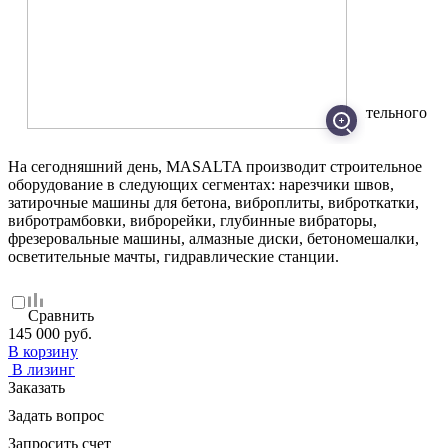
Масса в рабочем состоянии, кг
162
Гарантийный срок, мес
12
Виброплита - 1 шт.
Инструкция - 1 шт.
Упаковка - 1 шт.
Расширенные пластины - 1 шт.
MASALTA – ведущий производитель легкого строительного
оборудования с 1996 из КНР.
На сегодняшний день, MASALTA производит строительное
оборудование в следующих сегментах: нарезчики швов,
затирочные машины для бетона, виброплиты, виброткатки,
вибротрамбовки, виброрейки, глубинные вибраторы,
фрезеровальные машины, алмазные диски, бетономешалки,
осветительные мачты, гидравлические станции.
Сравнить
145 000 руб.
В корзину
В лизинг
Заказать
Задать вопрос
Запросить счет