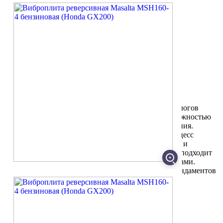
ПРОИЗВОДИТЕЛЬ
Реверсивный ход
Да
Все характеристики
Описание
Характеристики
Комплектация
Производитель
Виброплита Masalta MSH 160E-4 отличается от аналогов
значительной глубиной уплотнения (50 см) и возможностью
обратного хода. Имеет расширенную плиту основания.
Открытая конструкция существенно облегчает процесс
очистки. Двигатель Honda гарантирует стабильную и
продолжительную работу оборудования. Идеально подходит
для работы с песком, гравием и смешанными грунтами.
Удобна в эксплуатации в узких траншеях, вдоль фундаментов
и стен
Преимущества
Легкодоступные рычаги управления