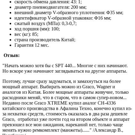
скорость обмена давления: 43: 1;
диаметр пневмодвигателя: 200 мм;
внешний диаметр V-образного уплотнения: Φ35 мм;
идентификатор V-образной упаковки: Φ16 мм;
сжатый воздух (МПа): 0,3-0,7;
ход поршня (мм): 100;
вес (кг): 85;
страна производитель Китай;
Гарантия 12 мес.
Отзыв:
"Начать можно хотя бы с SPT 440... Многие с них начинают.
Но вскоре уже начинают заглядываться на другие аппараты.
Поэтому, лучше сразу задуматься, и замахнуться на более
мощный аппарат. Выбирать можно из Graco, Wagner и
аналогов из Китая. Более мощные аппараты живучие, только
расходники меняй, что в старом, что в самом супер-новом...
Недавно после Graco XTREME купил аналог CH-4336
китайского производства в Афалина Техно, конечно купил из-
за нехватки средств, стоимость оказалась в два раза дешевле
Graco, отработал уже почти год на втором объекте и аппарат
превзошел все мои ожидания, нареканий нет, только чаще
менять нужно ремкомплект (манжеты)......" /Александр В.,