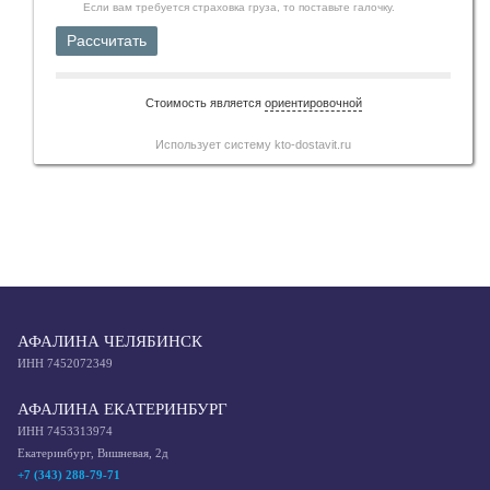
Если вам требуется страховка груза, то поставьте галочку.
Рассчитать
Стоимость является
ориентировочной
Использует систему
kto-dostavit.ru
АФАЛИНА ЧЕЛЯБИНСК
ИНН 7452072349
АФАЛИНА ЕКАТЕРИНБУРГ
ИНН 7453313974
Екатеринбург, Вишневая, 2д
+7 (343) 288-79-71