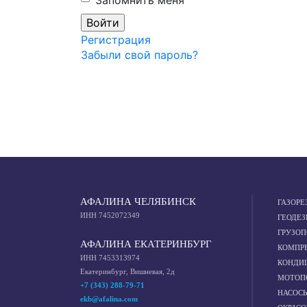
Запомнить меня
Регистрация
Забыли свой пароль?
АФАЛИНА ЧЕЛЯБИНСК
ГАЗОРЕ
ИНН 7452072349
ГЕОДЕЗ
ГРУЗО
АФАЛИНА ЕКАТЕРИНБУРГ
КОМПР
ИНН 7453313974
КОНДИ
Екатеринбург, Вишневая, 2д
МОТОП
+7 (343) 288-79-71
НАСОС
ekb@afalina.com