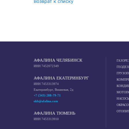
Возврат к списку
АФАЛИНА ЧЕЛЯБИНСК
ГАЗОРЕ
ИНН 7452072349
ГЕОДЕЗ
ГРУЗО
АФАЛИНА ЕКАТЕРИНБУРГ
КОМПР
ИНН 7453313974
КОНДИ
Екатеринбург, Вишневая, 2д
МОТОП
+7 (343) 288-79-71
НАСОС
ekb@afalina.com
ОКРАС
ОТОПИ
АФАЛИНА ТЮМЕНЬ
ИНН 7453313910