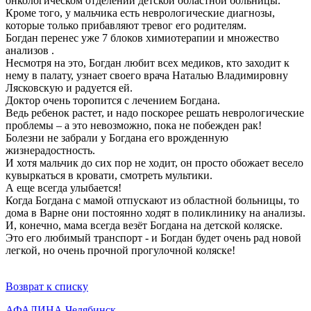
онкологическом отделении детской областной больницы.
Кроме того, у мальчика есть неврологические диагнозы,
которые только прибавляют тревог его родителям.
Богдан перенес уже 7 блоков химиотерапии и множество
анализов .
Несмотря на это, Богдан любит всех медиков, кто заходит к
нему в палату, узнает своего врача Наталью Владимировну
Лясковскую и радуется ей.
Доктор очень торопится с лечением Богдана.
Ведь ребенок растет, и надо поскорее решать неврологические
проблемы – а это невозможно, пока не побежден рак!
Болезни не забрали у Богдана его врожденную
жизнерадостность.
И хотя мальчик до сих пор не ходит, он просто обожает весело
кувыркаться в кровати, смотреть мультики.
А еще всегда улыбается!
Когда Богдана с мамой отпускают из областной больницы, то
дома в Варне они постоянно ходят в поликлинику на анализы.
И, конечно, мама всегда везёт Богдана на детской коляске.
Это его любимый транспорт - и Богдан будет очень рад новой
легкой, но очень прочной прогулочной коляске!
Возврат к списку
АФАЛИНА Челябинск