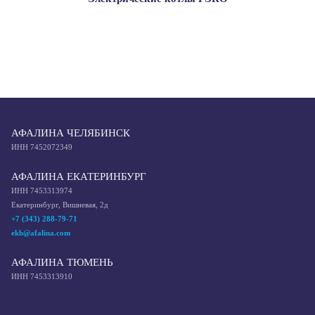
АФАЛИНА ЧЕЛЯБИНСК
ИНН 7452072349
АФАЛИНА ЕКАТЕРИНБУРГ
ИНН 7453313974
Екатеринбург, Вишневая, 2д
+7 (343) 288-79-71
ekb@afalina.com
АФАЛИНА ТЮМЕНЬ
ИНН 7453313910