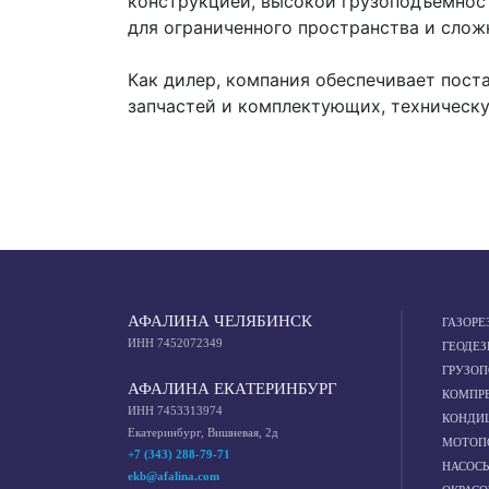
конструкцией, высокой грузоподъёмнос
для ограниченного пространства и сло
Как дилер, компания обеспечивает поста
запчастей и комплектующих, техническу
АФАЛИНА ЧЕЛЯБИНСК
ГАЗОРЕ
ИНН 7452072349
ГЕОДЕЗ
ГРУЗО
АФАЛИНА ЕКАТЕРИНБУРГ
КОМПР
ИНН 7453313974
КОНДИ
Екатеринбург, Вишневая, 2д
МОТОП
+7 (343) 288-79-71
НАСОС
ekb@afalina.com