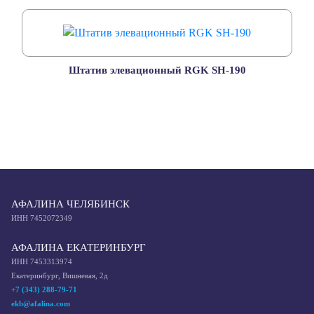
Штатив элевационный RGK SH-190
АФАЛИНА ЧЕЛЯБИНСК
ИНН 7452072349
АФАЛИНА ЕКАТЕРИНБУРГ
ИНН 7453313974
Екатеринбург, Вишневая, 2д
+7 (343) 288-79-71
ekb@afalina.com