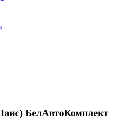
ы
(Паис) БелАвтоКомплект