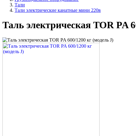
Тали
Тали электрические канатные мини 220в
Таль электрическая TOR PA 60