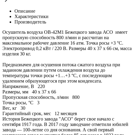
Описание
Характеристики
Производитель
Осушитель воздуха ОВ-42М1 Бежецкого завода АСО имеет
пропускную способность 800 л/мин и рассчитан на
максимальное рабочее давление 16 атм. Точка росы +3 °C.
Электропривод 0,2 кВт / 220 В. Размеры 40 х 37 х 66 см, масса
изделия 30 кг.
Предназначен для осушения потока сжатого воздуха при
заданном давлении путем охлаждения воздуха до
температуры точки росы +1…+3 °С, с последующим
удалением образующегося при этом конденсата.
Напряжение, В
220
Размеры, мм
40 х 37 х 66
Пропускная способность, л/мин
800
Точка росы, °С
3
Вес, кг
30
Гарантийный срок, мес
12 месяцев
История Бежецкого завода "АСО" берет свое начало с
сентября 1917 года. В 2017 году заводчане отметили юбилей
завода — 100-летие со дня основания. А свой первый