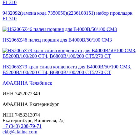
9432092(замена кода 7350050)(2236108151) набор прокладок
F1 310
HS2065Z46 палец поршня для B4000B/50/100 СМ3
HS2065Z79 кран слива конденсата для B4000B/50/100 СМ3,
B5200B/100/200 СТ4, B6800B/100/200 СТ5/270 СТ
АФАЛИНА Челябинск
ИНН 7452072349
АФАЛИНА Екатеринбург
ИНН 7453313974
Екатеринбург, Вишневая, 2д
+7 (343) 288-79-71
ekb@afalina.com