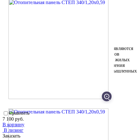
Тепловая мощность, кВт
0.34
Все характеристики
Описание
Характеристики
Электрические инфракрасные обогреватели СТЕП являются
популярным решением для обогрева различных типов
помещений. Их можно использовать для отопления жилых
помещений, квартир и отдельных комнат, для отопления
крытых веранд и террас, а также для обогрева промышленных
помещений.
Тепловая мощность, кВт
0.34
Эффективен для помещения площадью до, м2
5
Класс пылевлагозащищенности
IP66
Max потребляемая мощность, кВт
0.34
Гарантийный срок, мес
144
Сравнить
7 100 руб.
В корзину
В лизинг
Заказать