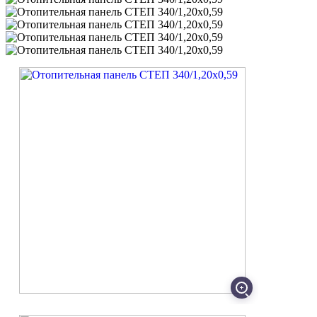
Код товара: УТ000022428
Артикул: S134012059