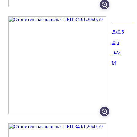
ЖДУ ЗВОНКА
Похожие товары
Отопительная панель напольная СТЕП пму 200/0,5х0,5
Обогреватель инфракрасный BALLU BIH-APL-1.0-M
Отопительная панель СТЕП 250/0,96х0,52
АФАЛИНА Челябинск
ИНН 7452072349
АФАЛИНА Екатеринбург
ИНН 7453313974
Екатеринбург, Вишневая, 2д
+7 (343) 288-79-71