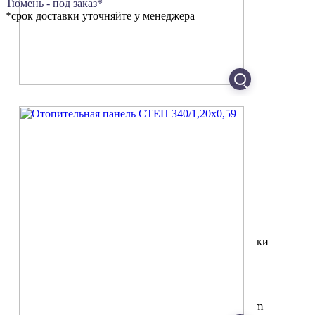
Тюмень - под заказ*
*срок доставки уточняйте у менеджера
Коммерческое предложение
Оставьте телефон и мы перезвоним
в течение рабочего дня!
Ваше имя
*
:
Телефон
*
:
Город
*
:
Поля обозначенные
*
обязательны для заполнения
Заполняя форму, я даю согласие на обработку моих
персональных данных и принимаю условия политики
обработки данных
Я согласен на обработку
персональных данных
Я даю согласие на получение рассылок от afalina.com