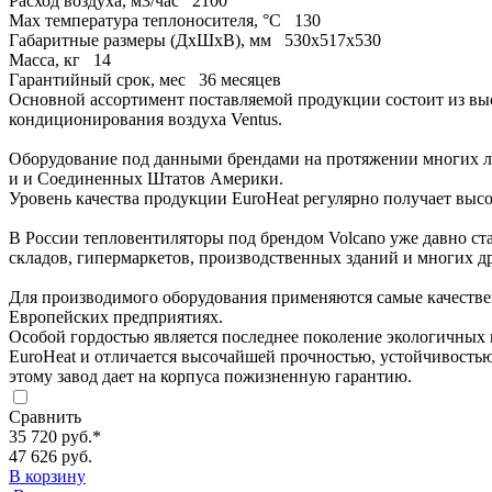
Расход воздуха, м3/час
2100
Max температура теплоносителя, °C
130
Габаритные размеры (ДхШхВ), мм
530х517х530
Масса, кг
14
Гарантийный срок, мес
36 месяцев
Основной ассортимент поставляемой продукции состоит из выс
кондиционирования воздуха Ventus.
Оборудование под данными брендами на протяжении многих ле
и и Соединенных Штатов Америки.
Уровень качества продукции EuroHeat регулярно получает выс
В России тепловентиляторы под брендом Volcano уже давно ст
складов, гипермаркетов, производственных зданий и многих др
Для производимого оборудования применяются самые качестве
Европейских предприятиях.
Особой гордостью является последнее поколение экологичных п
EuroHeat и отличается высочайшей прочностью, устойчивостью
этому завод дает на корпуса пожизненную гарантию.
Сравнить
35 720 руб.
*
47 626 руб.
В корзину