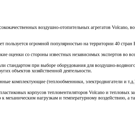
ококачественных воздушно-отопительных агрегатов Volcano, во
т пользуется огромной популярностью на территории 40 стран 
окие оценки со стороны известных независимых экспертов во вс
али стандартом при выборе оборудования для воздушно-водяног
угих объектов хозяйственной деятельности.
нные комплектующие (теплообменники, электродвигатели и т.д.
ластиковых корпусов тепловентиляторов Volcano и тепловых зав
 к механическим нагрузкам и температурному воздействию, а т