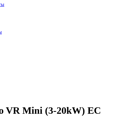
ты
ы
o VR Mini (3-20kW) EC