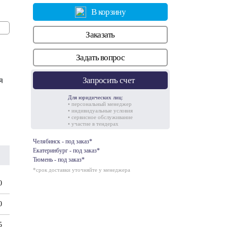
В корзину
Заказать
Задать вопрос
я
Запросить счет
Для юридических лиц:
• персональный менеджер
• индивидуальные условия
• сервисное обслуживание
• участие в тендерах
Челябинск - под заказ*
Екатеринбург - под заказ*
Тюмень - под заказ*
*срок доставки уточняйте у менеджера
0
0
5