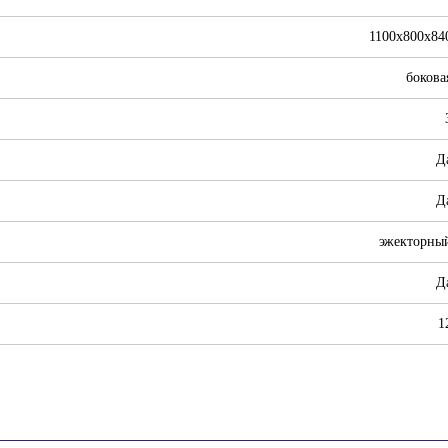
1100x800x84
бокова
Д
Д
эжекторны
Д
1