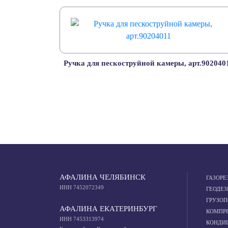
Ручка для пескоструйной камеры, арт.902040
АФАЛИНА ЧЕЛЯБИНСК
ГАЗОРЕ
ИНН 7452072349
ГЕОДЕЗ
ГРУЗО
АФАЛИНА ЕКАТЕРИНБУРГ
КОМПР
ИНН 7453313974
КОНДИ