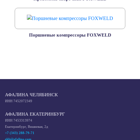
Поршневые компрессоры FOXWELD
АФАЛИНА ЧЕЛЯБИНСК
ИНН 7452072349
АФАЛИНА ЕКАТЕРИНБУРГ
ИНН 7453313974
Екатеринбург, Вишневая, 2д
+7 (343) 288-79-71
ekb@afalina.com