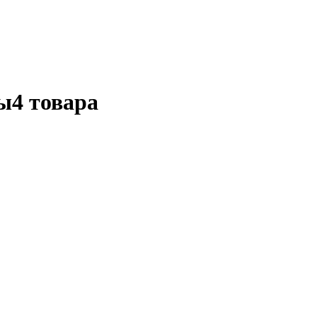
ы
4 товара