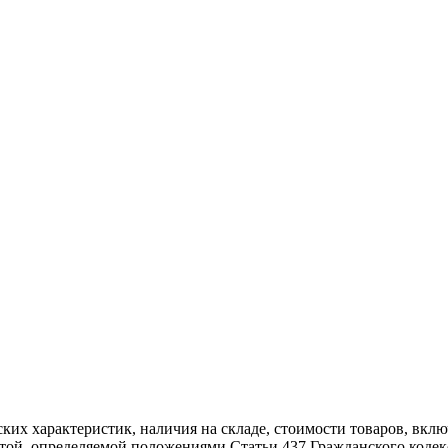
ских характеристик, наличия на складе, стоимости товаров, вк
ртой, определяемой положениями Статьи 437 Гражданского кодек