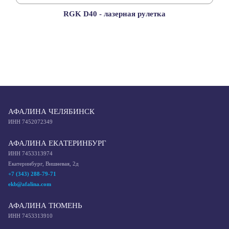
RGK D40 - лазерная рулетка
АФАЛИНА ЧЕЛЯБИНСК
ИНН 7452072349
АФАЛИНА ЕКАТЕРИНБУРГ
ИНН 7453313974
Екатеринбург, Вишневая, 2д
+7 (343) 288-79-71
ekb@afalina.com
АФАЛИНА ТЮМЕНЬ
ИНН 7453313910