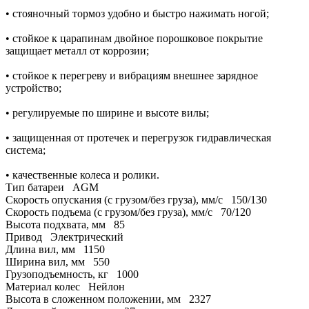
• стояночный тормоз удобно и быстро нажимать ногой;
• стойкое к царапинам двойное порошковое покрытие
защищает металл от коррозии;
• стойкое к перегреву и вибрациям внешнее зарядное
устройство;
• регулируемые по ширине и высоте вилы;
• защищенная от протечек и перегрузок гидравлическая
система;
• качественные колеса и ролики.
Тип батареи
AGM
Скорость опускания (с грузом/без груза), мм/с
150/130
Скорость подъема (с грузом/без груза), мм/с
70/120
Высота подхвата, мм
85
Привод
Электрический
Длина вил, мм
1150
Ширина вил, мм
550
Грузоподъемность, кг
1000
Материал колес
Нейлон
Высота в сложенном положении, мм
2327