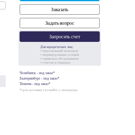
Заказать
Задать вопрос
Запросить счет
Для юридических лиц:
• персональный менеджер
• индивидуальные условия
• сервисное обслуживание
• участие в тендерах
Челябинск - под заказ*
Екатеринбург - под заказ*
Тюмень - под заказ*
*срок доставки уточняйте у менеджера