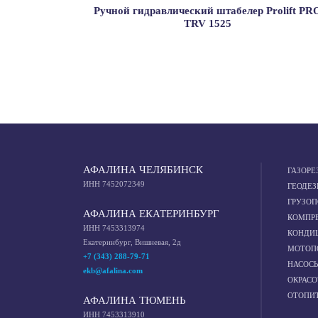
Ручной гидравлический штабелер Prolift PR
TRV 1525
АФАЛИНА ЧЕЛЯБИНСК
ГАЗОРЕ
ИНН 7452072349
ГЕОДЕЗ
ГРУЗО
АФАЛИНА ЕКАТЕРИНБУРГ
КОМПР
ИНН 7453313974
КОНДИ
Екатеринбург, Вишневая, 2д
МОТОП
+7 (343) 288-79-71
НАСОС
ekb@afalina.com
ОКРАС
ОТОПИ
АФАЛИНА ТЮМЕНЬ
ИНН 7453313910