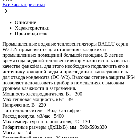
Все характеристики
Описание
Характеристики
Производитель
Промышленные водяные тепловентиляторы BALLU серии
W2-LN применяются для отопления складских и
промышленных помещений большой площади. В летнее
время года водяной тепловентилятор можно использовать в
качестве фанкойла, для этого необходимо подключить его к
источнику холодной воды и присоединить каплеуловитель
для отвода конденсата (DC-W2). Высокая степень защиты IP54
позволяет использовать прибор в помещениях с высоким
уровнем влажности и загрязнения.
Мощность электродвигателя, Вт
300
Max тепловая мощность, кВт
39
Напряжение, В
220
Тип теплоносителя
Вода / антифриз
Расход воздуха, м3/час
5400
Max температура теплоносителя, °C
130
Габаритные размеры (ДхШхВ), мм
590х590х330
Масса, кг
24