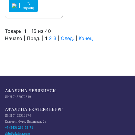
В
корзину
Товары 1 - 15 из 40
Начало | Пред. |
1
2
3
|
След.
|
Конец
АФАЛИНА ЧЕЛЯБИНСК
ИНН 7452072349
АФАЛИНА ЕКАТЕРИНБУРГ
ИНН 7453313974
Екатеринбург, Вишневая, 2д
+7 (343) 288-79-71
ekb@afalina.com