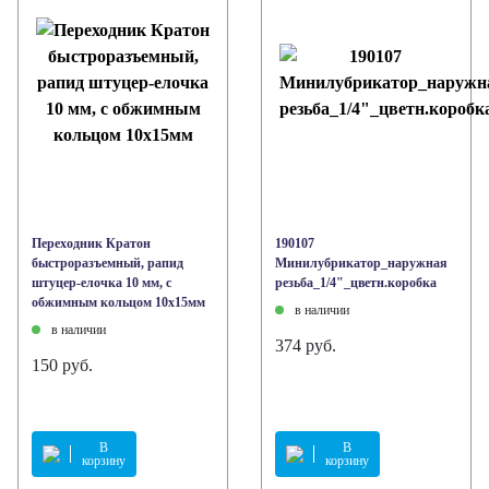
Переходник Кратон
190107
быстроразъемный, рапид
Минилубрикатор_наружная
штуцер-елочка 10 мм, с
резьба_1/4"_цветн.коробка
обжимным кольцом 10х15мм
в наличии
в наличии
374 руб.
150 руб.
В
В
корзину
корзину