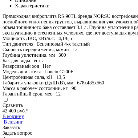
Описание
Характеристики
Прямоходная виброплита RS-90TL бренда NORSU востребована
послойного уплотнения грунтов, выравнивания уже уложенной 
объем топливного бака составляет 3.1 л. Глубина уплотнения 
эксплуатацию в стесненных условиях, где нет доступа для кру
Мощность ДВС, кВт/л.с.
4,1/6,5
Тип двигателя
Бензиновый 4-х тактный
Скорость передвижения, м/мин
12
Глубина уплотнения, мм
300
Бак для воды
есть
Реверсивный ход
Нет
Модель двигателя
Loncin G200F
Центробежная сила, кН
13,5
Габариты упаковки (ДхШхВ), мм
678х485х560
Масса в рабочем состоянии, кг
90
Гарантийный срок, мес
12
Сравнить
42 400 руб.
*
В корзину
В лизинг
Заказать
Задать вопрос