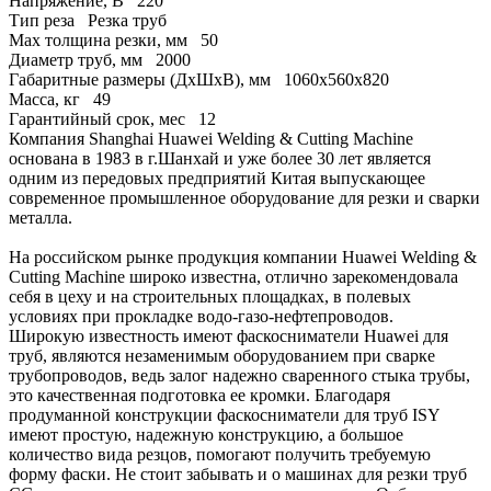
Напряжение, В
220
Тип реза
Резка труб
Max толщина резки, мм
50
Диаметр труб, мм
2000
Габаритные размеры (ДхШхВ), мм
1060х560х820
Масса, кг
49
Гарантийный срок, мес
12
Компания Shanghai Huawei Welding & Cutting Machine
основана в 1983 в г.Шанхай и уже более 30 лет является
одним из передовых предприятий Китая выпускающее
современное промышленное оборудование для резки и сварки
металла.
На российском рынке продукция компании Huawei Welding &
Cutting Machine широко известна, отлично зарекомендовала
себя в цеху и на строительных площадках, в полевых
условиях при прокладке водо-газо-нефтепроводов.
Широкую известность имеют фаскосниматели Huawei для
труб, являются незаменимым оборудованием при сварке
трубопроводов, ведь залог надежно сваренного стыка трубы,
это качественная подготовка ее кромки. Благодаря
продуманной конструкции фаскосниматели для труб ISY
имеют простую, надежную конструкцию, а большое
количество вида резцов, помогают получить требуемую
форму фаски. Не стоит забывать и о машинах для резки труб