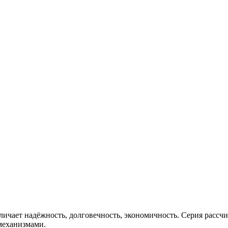
личает надёжность, долговечность, экономичность. Серия расс
механизмами.