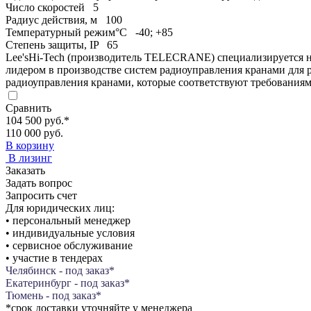
Число скоростей
5
Радиус действия, м
100
Температурный режим°С
-40; +85
Степень защиты, IP
65
Lee'sHi-Tech (производитель TELECRANE) специализируется 
лидером в производстве систем радиоуправления кранами для
радиоуправления кранами, которые соответствуют требования
Сравнить
104 500 руб.
*
110 000 руб.
В корзину
В лизинг
Заказать
Задать вопрос
Запросить счет
Для юридических лиц:
• персональный менеджер
• индивидуальные условия
• сервисное обслуживание
• участие в тендерах
Челябинск - под заказ*
Екатеринбург - под заказ*
Тюмень - под заказ*
*срок доставки уточняйте у менеджера