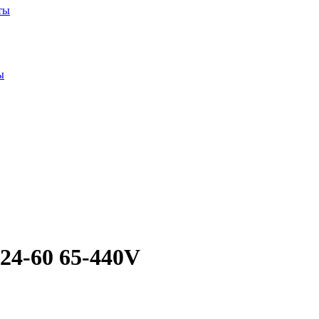
ты
ы
24-60 65-440V