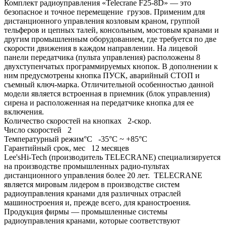
Комплект радиоуправления «Telecrane F25-8D» — это
безопасное и точное перемещение грузов. Применим для
дистанционного управления козловым краном, группой
тельферов и цепных талей, консольным, мостовым кранами и
другим промышленным оборудованием, где требуется по две
скорости движения в каждом направлении. На лицевой
панели передатчика (пульта управления) расположены 8
двухступенчатых программируемых кнопок. В дополнении к
ним предусмотрены кнопка ПУСК, аварийный СТОП и
съемный ключ-марка. Отличительной особенностью данной
модели является встроенная в приемник (блок управления)
сирена и расположенная на передатчике кнопка для ее
включения.
Количество скоростей на кнопках
2-скор.
Число скоростей
2
Температурный режим°С
-35°С ~ +85°С
Гарантийный срок, мес
12 месяцев
Lee'sHi-Tech (производитель TELECRANE) специализируется
на производстве промышленных радио-пультах
дистанционного управления более 20 лет. TELECRANE
является мировым лидером в производстве систем
радиоуправления кранами для различных отраслей
машиностроения и, прежде всего, для краностроения.
Продукция фирмы — промышленные системы
радиоуправления кранами, которые соответствуют