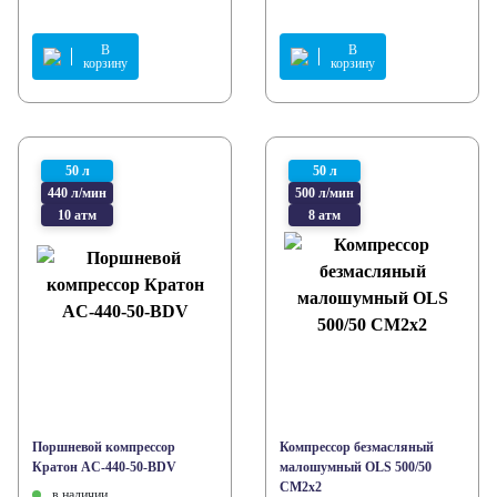
В
В
корзину
корзину
50 л
50 л
440 л/мин
500 л/мин
10 атм
8 атм
Поршневой компрессор
Компрессор безмасляный
Кратон AC-440-50-BDV
малошумный OLS 500/50
CM2х2
в наличии