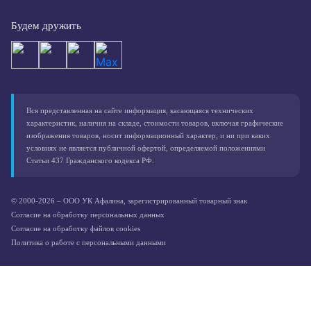
Будем дружить
Вся представленная на сайте информация, касающаяся технических
характеристик, наличия на складе, стоимости товаров, включая графические
изображения товаров, носит информационный характер, и ни при каких
условиях не является публичной офертой, определяемой положениями
Статьи 437 Гражданского кодекса РФ.
© 2000-2026 – ООО УК Афалина, зарегистрированный товарный знак
Согласие на обработку персональных данных
Согласие на обработку файлов cookies
Политика о работе с персональными данными